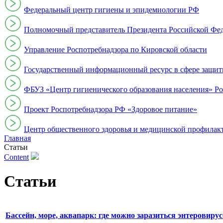
Федеральный центр гигиены и эпидемиологии РФ
Полномочный представитель Президента Российской Фе
Управление Роспотребнадзора по Кировской области
Государственный информационный ресурс в сфере защит
ФБУЗ «Центр гигиенического образования населения» Ро
Проект Роспотребнадзора РФ «Здоровое питание»
Центр общественного здоровья и медицинской профи
Главная
Статьи
Content
Статьи
Бассейн, море, аквапарк: где можно заразиться энтеровиру