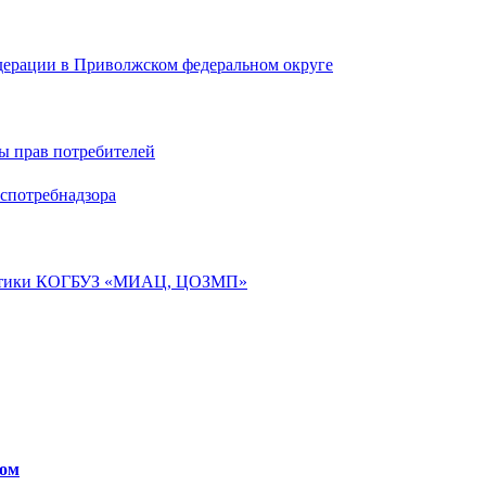
дерации в Приволжском федеральном округе
ы прав потребителей
спотребнадзора
лактики КОГБУЗ «МИАЦ, ЦОЗМП»
сом