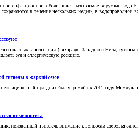
нное инфекционное заболевание, вызываемое вирусами рода Ent
 сохраняются в течение нескольких недель, в водопроводной во
ествуют
елей опасных заболеваний (лихорадка Западного Нила, тулярем
ызывать зуд и аллергическую реакцию.
ой гигиены в жаркий сезон
неофициальный праздник был учреждён в 2011 году Международны
ться от менингита
дник, призванный привлечь внимание к вопросам здоровья одног