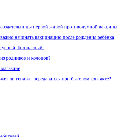
 создательницы первой живой противочумной вакцины
 важно начинать вакцинацию после рождения ребёнка
вкусный, безопасный.
 из родников и колонок?
 магазине
жет ли гепатит передаваться при бытовом контакте?
ребителей