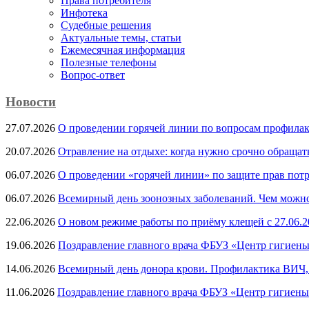
Права потребителя
Инфотека
Судебные решения
Актуальные темы, cтатьи
Ежемесячная информация
Полезные телефоны
Вопрос-ответ
Новости
27.07.2026
О проведении горячей линии по вопросам профила
20.07.2026
Отравление на отдыхе: когда нужно срочно обращат
06.07.2026
О проведении «горячей линии» по защите прав потр
06.07.2026
Всемирный день зоонозных заболеваний. Чем можно 
22.06.2026
О новом режиме работы по приёму клещей с 27.06.20
19.06.2026
Поздравление главного врача ФБУЗ «Центр гигиены
14.06.2026
Всемирный день донора крови. Профилактика ВИЧ, п
11.06.2026
Поздравление главного врача ФБУЗ «Центр гигиены