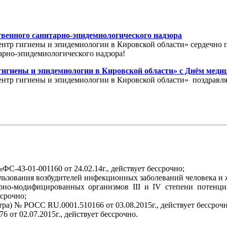
твенного санитарно-эпидемиологического надзора
нтр гигиены и эпидемиологии в Кировской области» сердечно 
арно-эпидемиологического надзора!
гигиены и эпидемиологии в Кировской области» с Днём меди
нтр гигиены и эпидемиологии в Кировской области» поздравля
С-43-01-001160 от 24.02.14г., действует бессрочно;
льзования возбудителей инфекционных заболеваний человека и ж
ерно-модифицированных организмов III и IV степени потенци
ссрочно;
ра) № РОСС RU.0001.510166 от 03.08.2015г., действует бессрочн
от 02.07.2015г., действует бессрочно.