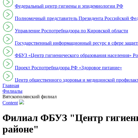
Федеральный центр гигиены и эпидемиологии РФ
Полномочный представитель Президента Российской Фе
Управление Роспотребнадзора по Кировской области
Государственный информационный ресурс в сфере защит
ФБУЗ «Центр гигиенического образования населения» Ро
Проект Роспотребнадзора РФ «Здоровое питание»
Центр общественного здоровья и медицинской профи
Главная
Филиалы
Вятскополянский филиал
Content
Филиал ФБУЗ "Центр гигиены
районе"