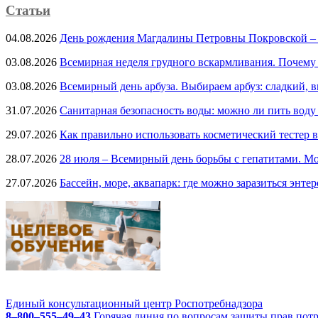
Статьи
04.08.2026
День рождения Магдалины Петровны Покровской –
03.08.2026
Всемирная неделя грудного вскармливания. Почему
03.08.2026
Всемирный день арбуза. Выбираем арбуз: сладкий, 
31.07.2026
Санитарная безопасность воды: можно ли пить воду
29.07.2026
Как правильно использовать косметический тестер в
28.07.2026
28 июля – Всемирный день борьбы с гепатитами. Мо
27.07.2026
Бассейн, море, аквапарк: где можно заразиться энте
Единый консультационный центр Роспотребнадзора
8–800–555–49–43
Горячая линия по вопросам защиты прав пот