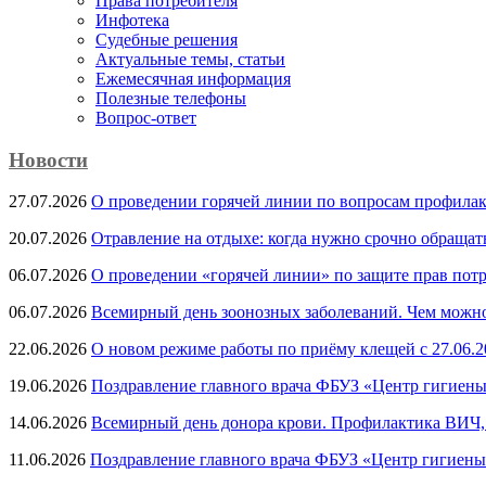
Права потребителя
Инфотека
Судебные решения
Актуальные темы, cтатьи
Ежемесячная информация
Полезные телефоны
Вопрос-ответ
Новости
27.07.2026
О проведении горячей линии по вопросам профила
20.07.2026
Отравление на отдыхе: когда нужно срочно обращат
06.07.2026
О проведении «горячей линии» по защите прав потр
06.07.2026
Всемирный день зоонозных заболеваний. Чем можно 
22.06.2026
О новом режиме работы по приёму клещей с 27.06.20
19.06.2026
Поздравление главного врача ФБУЗ «Центр гигиены
14.06.2026
Всемирный день донора крови. Профилактика ВИЧ, п
11.06.2026
Поздравление главного врача ФБУЗ «Центр гигиены