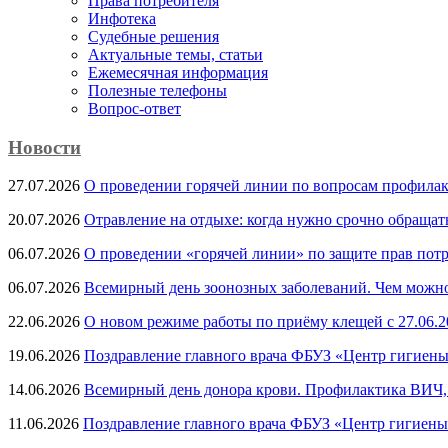
Права потребителя
Инфотека
Судебные решения
Актуальные темы, cтатьи
Ежемесячная информация
Полезные телефоны
Вопрос-ответ
Новости
27.07.2026
О проведении горячей линии по вопросам профила
20.07.2026
Отравление на отдыхе: когда нужно срочно обращат
06.07.2026
О проведении «горячей линии» по защите прав потр
06.07.2026
Всемирный день зоонозных заболеваний. Чем можно 
22.06.2026
О новом режиме работы по приёму клещей с 27.06.20
19.06.2026
Поздравление главного врача ФБУЗ «Центр гигиены
14.06.2026
Всемирный день донора крови. Профилактика ВИЧ, п
11.06.2026
Поздравление главного врача ФБУЗ «Центр гигиены