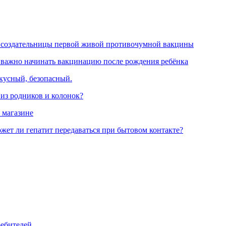
 создательницы первой живой противочумной вакцины
 важно начинать вакцинацию после рождения ребёнка
вкусный, безопасный.
 из родников и колонок?
 магазине
жет ли гепатит передаваться при бытовом контакте?
ребителей