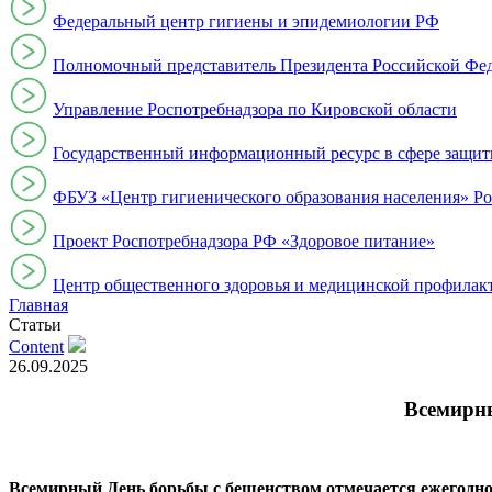
Федеральный центр гигиены и эпидемиологии РФ
Полномочный представитель Президента Российской Фе
Управление Роспотребнадзора по Кировской области
Государственный информационный ресурс в сфере защит
ФБУЗ «Центр гигиенического образования населения» Ро
Проект Роспотребнадзора РФ «Здоровое питание»
Центр общественного здоровья и медицинской профи
Главная
Статьи
Content
26.09.2025
Всемирны
Всемирный День борьбы с бешенством отмечается ежегодно 