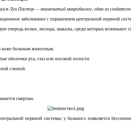
нчался Луи Пастер — знаменитый микробиолог, один из создател
екционное заболевание с поражением центральной нервной сист
вую очередь волки, лисицы, шакалы, среди которых возникают 
на коже больным животным.
е оболочки рта, глаз или носовой полости.
нной слюной.
чивается смертью.
ентральной нервной системы: у больного появляется бессонница