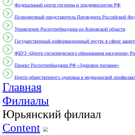
Федеральный центр гигиены и эпидемиологии РФ
Полномочный представитель Президента Российской Фе
Управление Роспотребнадзора по Кировской области
Государственный информационный ресурс в сфере защит
ФБУЗ «Центр гигиенического образования населения» Ро
Проект Роспотребнадзора РФ «Здоровое питание»
Центр общественного здоровья и медицинской профи
Главная
Филиалы
Юрьянский филиал
Content