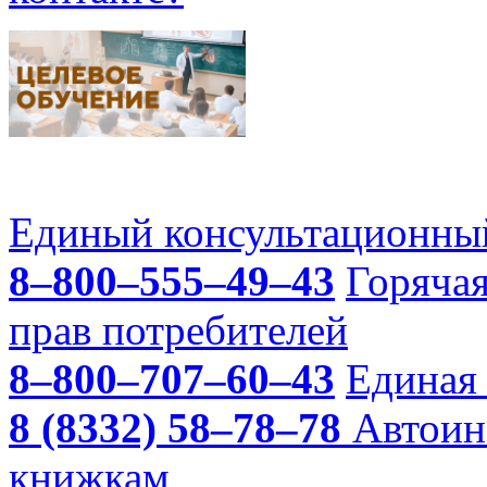
Единый консультационный
8–800–555–49–43
Горяча
прав потребителей
8–800–707–60–43
Единая 
8 (8332) 58–78–78
Автоин
книжкам